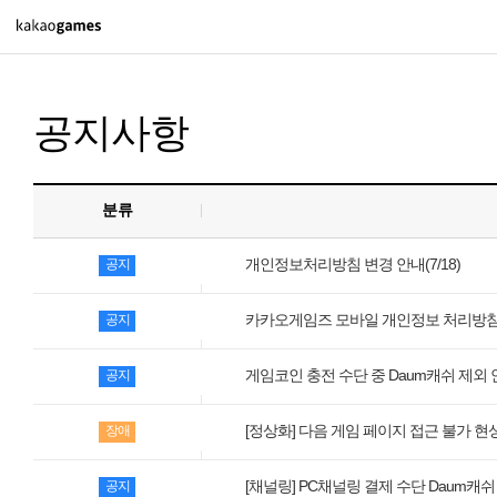
PC/모바일게임
공지사항
도깨비의세계
오딘: 발할라 라이징
아키에이지 워
분류
아레스 : 라이즈 오브 가디언즈
개인정보처리방침 변경 안내(7/18)
공지
카카오게임즈 모바일 개인정보 처리방침 변
공지
PC게임
배틀그라운드
게임코인 충전 수단 중 Daum캐쉬 제외 안
공지
패스 오브 엑자일 2
[정상화] 다음 게임 페이지 접근 불가 현
장애
패스 오브 엑자일
[채널링] PC채널링 결제 수단 Daum캐쉬
공지