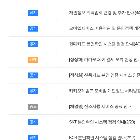
모바일게임
개인정보 위탁업체 변경 및 추가 안내(4/2
공지
우마무스메 프리티 더비
SMiniz
모바일서비스 이용약관 및 운영정책 개
공지
가디언 테일즈
현대카드 본인확인 시스템 점검 안내(4/2
공지
프린세스 커넥트 Re:Dive
[정상화] 카카오 페이 결제 오류 현상 안
장애
프렌즈팝콘
프렌즈타운
[정상화] 신용카드 본인 인증 서비스 인
공지
카카오게임즈 모바일 개인정보 처리방침
공지
서비스
내정보
[채널링] 신조자룡 서비스 종료 안내
종료
보안센터
SKT 본인확인 시스템 점검 안내(2/20)
공지
고객센터
공지사항
KCB 본인확인 시스템 점검 안내(2/17)
공지