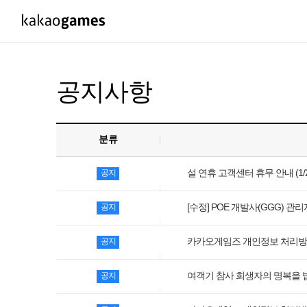
PC/모바일게임
PC게임
공지사항
도깨비의세계
배틀그라운드
오딘: 발할라 라이징
패스 오브 엑자
분류
아키에이지 워
패스 오브 엑
아레스 : 라이즈 오브 가디언즈
설 연휴 고객센터 휴무 안내 (1/25
공지
[수정] POE 개발사(GGG) 관
공지
카카오게임즈 개인정보 처리방침 변
공지
여객기 참사 희생자의 명복을 
공지