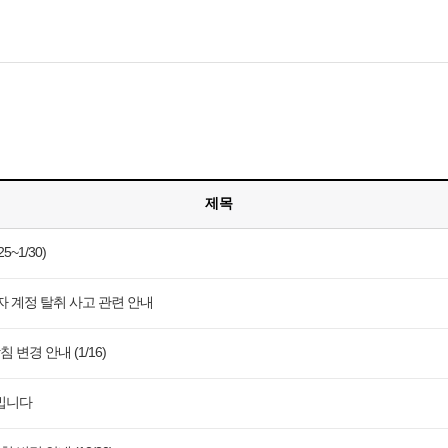
모바일게임
우마무스메 프리티 더비
일 2
SMiniz
제목
자일
가디언 테일즈
프린세스 커넥트 Re:Dive
~1/30)
프렌즈팝콘
리자 계정 탈취 사고 관련 안내
프렌즈타운
경 안내 (1/16)
빕니다