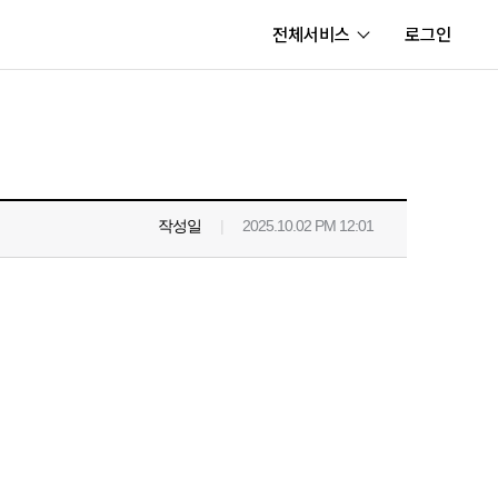
전체서비스
로그인
서비스
내정보
보안센터
작성일
|
2025.10.02 PM 12:01
고객센터
공지사항
카카오게임즈 PC방
게임코인
게임시간선택제