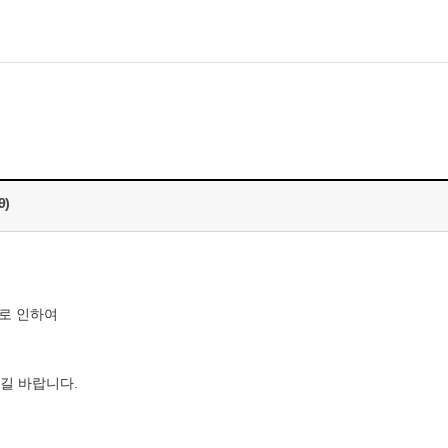
모바일게임
우마무스메 프리티 더비
일 2
SMiniz
9)
자일
가디언 테일즈
프린세스 커넥트 Re:Dive
프렌즈팝콘
휴로 인하여
프렌즈타운
길 바랍니다.