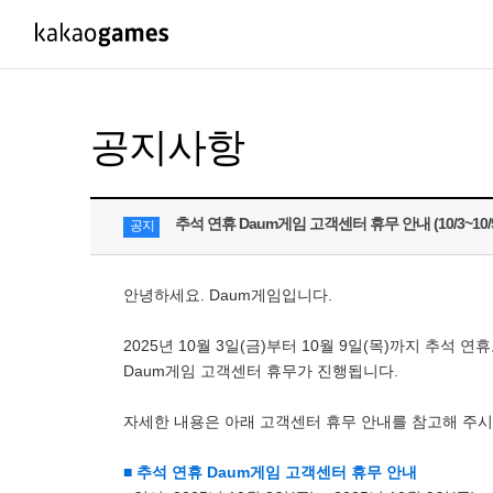
PC/모바일게임
PC게임
공지사항
도깨비의세계
배틀그라운드
오딘: 발할라 라이징
패스 오브 엑자
추석 연휴 Daum게임 고객센터 휴무 안내 (10/3~10/
공지
아키에이지 워
패스 오브 엑
아레스 : 라이즈 오브 가디언즈
안녕하세요. Daum게임입니다.
2025년 10월 3일(금)부터 10월 9일(목)까지 추석 연
Daum게임 고객센터 휴무가 진행됩니다.
자세한 내용은 아래 고객센터 휴무 안내를 참고해 주시
■ 추석 연휴 Daum게임 고객센터 휴무 안내