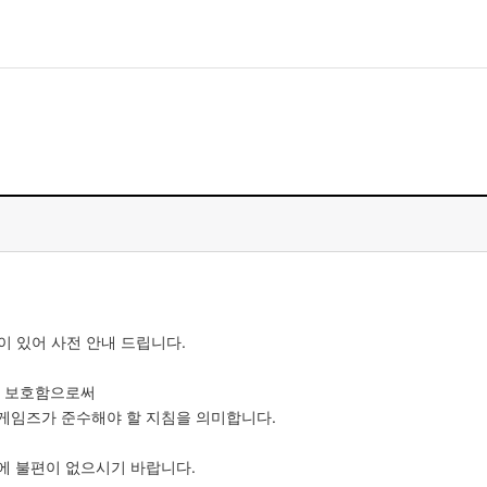
모바일게임
우마무스메 프리티 더비
일 2
SMiniz
자일
가디언 테일즈
프린세스 커넥트 Re:Dive
프렌즈팝콘
이 있어 사전 안내 드립니다.
프렌즈타운
를 보호함으로써
게임즈가 준수해야 할 지침을 의미합니다.
에 불편이 없으시기 바랍니다.