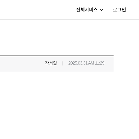
전체서비스
로그인
서비스
내정보
보안센터
작성일
|
2025.03.31 AM 11:29
고객센터
공지사항
카카오게임즈 PC방
게임코인
게임시간선택제