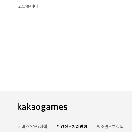
고맙습니다.
카카오게임즈 PC방
게임코인
게임시간선택제
서비스 약관/정책
개인정보처리방침
청소년보호정책