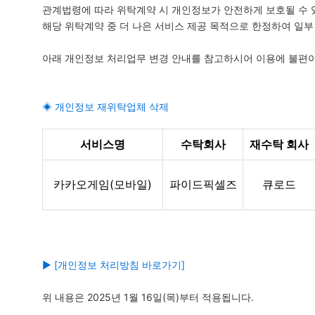
관계법령에 따라 위탁계약 시 개인정보가 안전하게 보호될 수 
모바일게임
해당 위탁계약 중 더 나은 서비스 제공 목적으로 한정하여 일부
우마무스메 프리티 더비
아래 개인정보 처리업무 변경 안내를 참고하시어 이용에 불편이
SMiniz
가디언 테일즈
◈
개인정보 재위탁업체 삭제
프린세스 커넥트 Re:Dive
프렌즈팝콘
서비스명
수탁회사
재수탁 회사
프렌즈타운
카카오게임(모바일)
파이드픽셀즈
큐로드
서비스
내정보
보안센터
▶ [개인정보 처리방침 바로가기]
고객센터
위 내용은 2025년 1월 16일(목)부터 적용됩니다.
공지사항