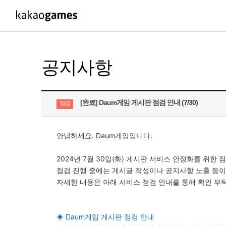
PC/모바일게임
PC게임
공지사항
도깨비의세계
배틀그라운드
오딘: 발할라 라이징
패스 오브 엑자
[완료] Daum게임 게시판 점검 안내 (7/30)
점검
아키에이지 워
패스 오브 엑
아레스 : 라이즈 오브 가디언즈
안녕하세요. Daum게임입니다.
2024년 7월 30일(화) 게시판 서비스 안정화를 위한
점검 진행 중에는 게시글 작성이나 공지사항 노출 등이
자세한 내용은 아래 서비스 점검 안내를 통해 확인 부
◈ Daum게임 게시판 점검 안내