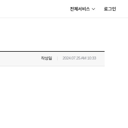
전체서비스
로그인
서비스
내정보
보안센터
작성일
|
2024.07.25 AM 10:33
고객센터
공지사항
카카오게임즈 PC방
게임코인
게임시간선택제