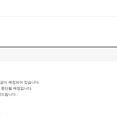
모바일게임
우마무스메 프리티 더비
일 2
SMiniz
자일
가디언 테일즈
프린세스 커넥트 Re:Dive
프렌즈팝콘
 점검이 예정되어 있습니다.
프렌즈타운
 중단될 예정입니다.
탁드립니다.