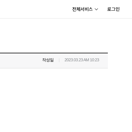
전체서비스
로그인
서비스
내정보
보안센터
작성일
|
2023.03.23 AM 10:23
고객센터
공지사항
카카오게임즈 PC방
게임코인
게임시간선택제