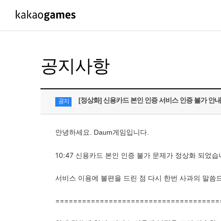
PC/모바일게임
PC게임
공지사항
도깨비의세계
배틀그라운드
오딘: 발할라 라이징
패스 오브 엑자
[정상화] 신용카드 본인 인증 서비스 인증 불가 안내
공지
아키에이지 워
패스 오브 엑
아레스 : 라이즈 오브 가디언즈
안녕하세요. Daum게임입니다.
10:47 신용카드 본인 인증 불가 문제가 정상화 되었습
서비스 이용에 불편을 드린 점 다시 한번 사과의 말씀
=====================================