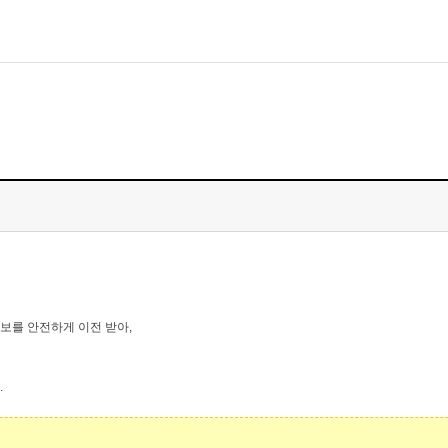
모바일게임
우마무스메 프리티 더비
일 2
SMiniz
자일
가디언 테일즈
프린세스 커넥트 Re:Dive
프렌즈팝콘
프렌즈타운
보를 안전하게 이전 받아
,
.