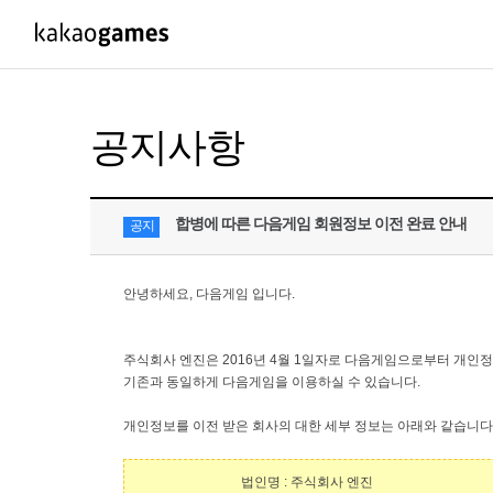
PC/모바일게임
PC게임
공지사항
도깨비의세계
배틀그라운드
오딘: 발할라 라이징
패스 오브 엑자
합병에 따른 다음게임 회원정보 이전 완료 안내
공지
아키에이지 워
패스 오브 엑
아레스 : 라이즈 오브 가디언즈
안녕하세요
,
다음게임 입니다
.
주식회사 엔진은
2016
년
4
월
1
일자로 다음게임으로부터 개인정
기존과 동일하게 다음게임을 이용하실 수 있습니다
.
개인정보를 이전 받은 회사의 대한 세부 정보는 아래와 같습니다
법인명
:
주식회사 엔진