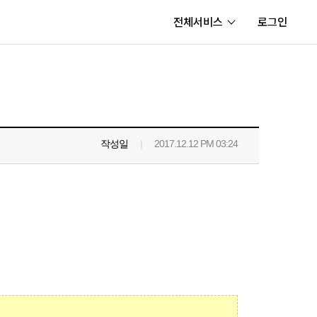
전체서비스
로그인
서비스
내정보
보안센터
작성일
|
2017.12.12 PM 03:24
고객센터
공지사항
카카오게임즈 PC방
게임코인
게임시간선택제