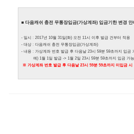
모바일게임
우마무스메 프리티 더비
■ 다음캐쉬 충전 무통장입금(가상계좌) 입금기한 변경 안
SMiniz
가디언 테일즈
- 일시 : 2017년 10월 31일(화) 오전 11시 이후 발급 건부터 적용
- 대상 : 다음캐쉬 충전 무통장입금(가상계좌)
프린세스 커넥트 Re:Dive
- 내용 : 가상계좌 번호 발급 후 다음날 23시 59분 59초까지 입금
프렌즈팝콘
예) 1월 1일 발급 -> 1월 2일 23시 59분 59초까지 입금 가
※ 가상계좌 번호 발급 후 다음날 23시 59분 59초까지 미입금 
프렌즈타운
서비스
내정보
보안센터
고객센터
공지사항