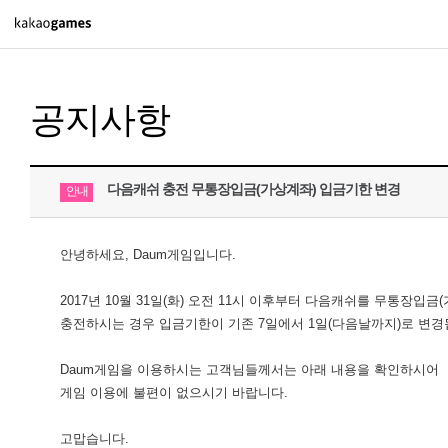
PC/모바일게임
공지사항
도깨비의세계
오딘: 발할라 라이징
아키에이지 워
다음캐쉬 충전 무통장입금(가상계좌) 입금기한 변경
안내
아레스 : 라이즈 오브 가디언즈
안녕하세요, Daum게임입니다.
PC게임
2017년 10월 31일(화) 오전 11시 이후부터 다음캐쉬를 무통장입금
충전하시는 경우 입금기한이 기존 7일에서 1일(다음날까지)로 변경
배틀그라운드
패스 오브 엑자일 2
Daum게임을 이용하시는 고객님들께서는 아래 내용을 확인하시어
게임 이용에
불편이 없으시기 바랍니다.
패스 오브 엑자일
고맙습니다.