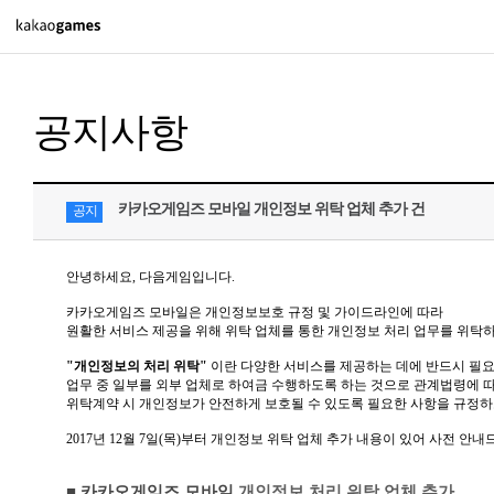
PC/모바일게임
공지사항
도깨비의세계
오딘: 발할라 라이징
아키에이지 워
카카오게임즈 모바일 개인정보 위탁 업체 추가 건
공지
아레스 : 라이즈 오브 가디언즈
안녕하세요, 다음게임입니다.
카카오게임즈 모바일은 개인정보보호 규정 및 가이드라인에 따라
PC게임
원활한 서비스 제공을 위해 위탁 업체를 통한 개인정보 처리 업무를 위탁
배틀그라운드
"
개인정보의 처리 위탁"
이란 다양한 서비스를 제공하는 데에 반드시 필
업무 중 일부를 외부 업체로 하여금 수행하도록 하는 것으로 관계법령에 
패스 오브 엑자일 2
위탁계약 시 개인정보가 안전하게 보호될 수 있도록 필요한 사항을 규정하
패스 오브 엑자일
2017
년 12월 7일(목)부터 개인정보 위탁 업체 추가 내용이 있어 사전 안내
■ 카카오게임즈 모바일
개인정보 처리 위탁 업체 추가