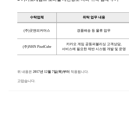
모바일게임
우마무스메 프리티 더비
수탁업체
위탁 업무 내용
SMiniz
(
주)굿앤피커머스
경품배송 등 물류 업무
가디언 테일즈
카카오 게임 공동퍼블리싱 고객상담
,
프린세스 커넥트 Re:Dive
(
주)NHN PixelCube
서비스에 필요한 제반 시스템 개발 및 운영
프렌즈팝콘
프렌즈타운
위 내용은
2017년 12월 7일(목)부터
적용됩니다.
고맙습니다.
서비스
내정보
보안센터
고객센터
공지사항