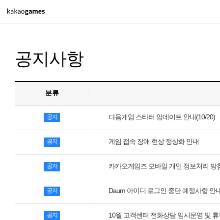
PC/모바일게임
공지사항
도깨비의세계
오딘: 발할라 라이징
아키에이지 워
분류
아레스 : 라이즈 오브 가디언즈
다음게임 스타터 업데이트 안내(10/20)
공지
게임 접속 장애 현상 정상화 안내
공지
PC게임
배틀그라운드
카카오게임즈 모바일 개인 정보처리 방침
공지
패스 오브 엑자일 2
Daum 아이디 로그인 중단 예정사항 안내(
공지
패스 오브 엑자일
10월 고객센터 전화상담 임시운영 및 휴
공지