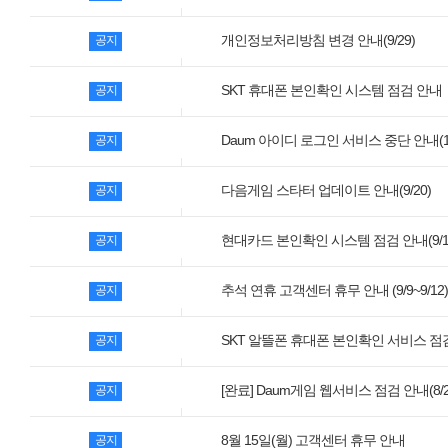
모바일게임
개인정보처리방침 변경 안내(9/29)
공지
우마무스메 프리티 더비
SMiniz
SKT 휴대폰 본인확인 시스템 점검 안내
공지
가디언 테일즈
Daum 아이디 로그인 서비스 중단 안내(10
공지
프린세스 커넥트 Re:Dive
다음게임 스타터 업데이트 안내(9/20)
공지
프렌즈팝콘
프렌즈타운
현대카드 본인확인 시스템 점검 안내(9/1
공지
추석 연휴 고객센터 휴무 안내 (9/9~9/12)
공지
서비스
내정보
SKT 알뜰폰 휴대폰 본인확인 서비스 점검 안내
공지
보안센터
[완료] Daum게임 웹서비스 점검 안내(8/24 0
공지
고객센터
공지사항
8월 15일(월) 고객센터 휴무 안내
공지