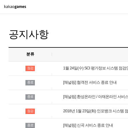
PC/모바일게임
공지사항
도깨비의세계
오딘: 발할라 라이징
아키에이지 워
분류
아레스 : 라이즈 오브 가디언즈
1월 24일(수) SCI 평가정보 시스템 점
점검
[채널링] 협객전 서비스 종료 안내
종료
PC게임
배틀그라운드
[채널링] 환성온라인 / 아재온라인 서비
종료
패스 오브 엑자일 2
2018년 1월 23일(화) 인포뱅크 시스템 
점검
패스 오브 엑자일
[채널링] 신곡 서비스 종료 안내
종료