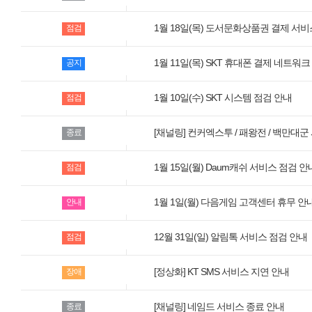
모바일게임
1월 18일(목) 도서문화상품권 결제 서비
점검
우마무스메 프리티 더비
SMiniz
1월 11일(목) SKT 휴대폰 결제 네트워
공지
가디언 테일즈
1월 10일(수) SKT 시스템 점검 안내
점검
프린세스 커넥트 Re:Dive
[채널링] 컨커엑스투 / 패왕전 / 백만대
종료
프렌즈팝콘
프렌즈타운
1월 15일(월) Daum캐쉬 서비스 점검 안
점검
1월 1일(월) 다음게임 고객센터 휴무 안
안내
서비스
내정보
12월 31일(일) 알림톡 서비스 점검 안내
점검
보안센터
[정상화] KT SMS 서비스 지연 안내
장애
고객센터
공지사항
[채널링] 네임드 서비스 종료 안내
종료