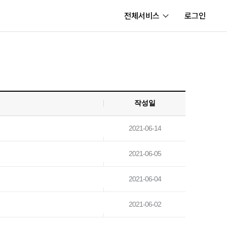
전체서비스
로그인
서비스
내정보
보안센터
작성일
고객센터
공지사항
2021-06-14
카카오게임즈 PC방
2021-06-05
게임코인
2021-06-04
게임시간선택제
2021-06-02