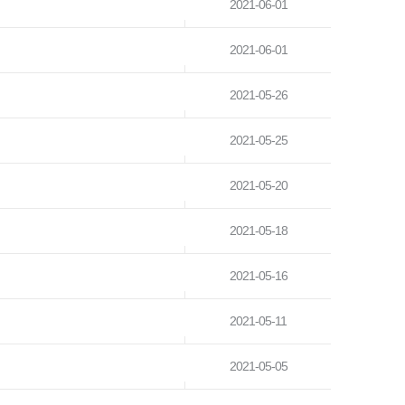
2021-06-01
2021-06-01
2021-05-26
2021-05-25
2021-05-20
2021-05-18
2021-05-16
2021-05-11
2021-05-05