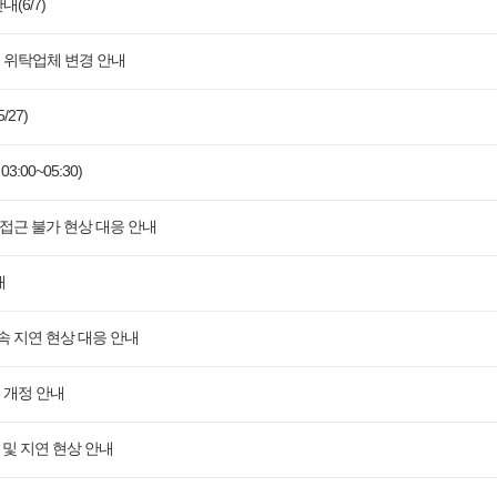
(6/7)
 위탁업체 변경 안내
27)
:00~05:30)
 접근 불가 현상 대응 안내
내
속 지연 현상 대응 안내
 개정 안내
 및 지연 현상 안내