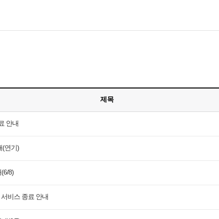
모바일게임
우마무스메 프리티 더비
일 2
SMiniz
제목
자일
가디언 테일즈
프린세스 커넥트 Re:Dive
료 안내
프렌즈팝콘
내(연기)
프렌즈타운
/8)
임 서비스 종료 안내