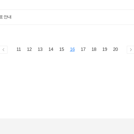
료 안내
11
12
13
14
15
16
17
18
19
20