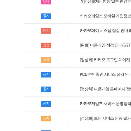
개인정보처리방침 일부 변경 안내
안내
카카오게임즈 모바일 개인정보
공지
카카오페이 시스템 점검 안내 (5/
점검
[완료] 다음게임 점검 안내(5/27 03
점검
[정상화] 카카오 로그인 페이지
장애
KCB 본인확인 서비스 점검 안
공지
[정상화] 다음게임 홈페이지 접
공지
카카오게임즈 서비스 운영정책
공지
[정상화] 보안 서비스 인증 불가
장애