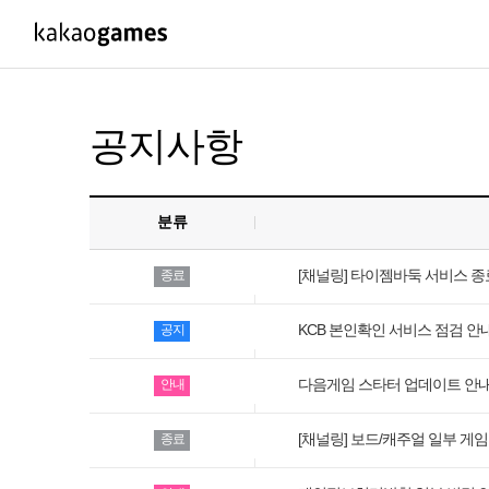
PC/모바일게임
PC게임
공지사항
도깨비의세계
배틀그라운드
오딘: 발할라 라이징
패스 오브 엑자
분류
아키에이지 워
패스 오브 엑
아레스 : 라이즈 오브 가디언즈
[채널링] 타이젬바둑 서비스 종
종료
KCB 본인확인 서비스 점검 안
공지
다음게임 스타터 업데이트 안내(6
안내
[채널링] 보드/캐주얼 일부 게
종료