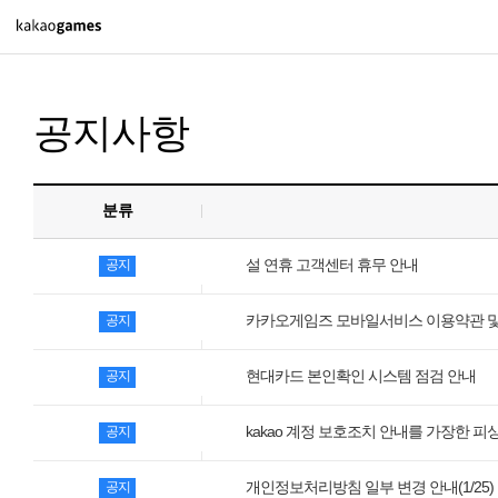
PC/모바일게임
공지사항
도깨비의세계
오딘: 발할라 라이징
아키에이지 워
분류
아레스 : 라이즈 오브 가디언즈
설 연휴 고객센터 휴무 안내
공지
카카오게임즈 모바일서비스 이용약관 및
공지
PC게임
배틀그라운드
현대카드 본인확인 시스템 점검 안내
공지
패스 오브 엑자일 2
kakao 계정 보호조치 안내를 가장한 피
공지
패스 오브 엑자일
개인정보처리방침 일부 변경 안내(1/25)
공지