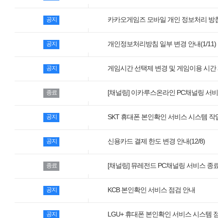
모바일게임
카카오게임즈 모바일 개인 정보처리 방침
공지
우마무스메 프리티 더비
SMiniz
개인정보처리방침 일부 변경 안내(1/11)
공지
가디언 테일즈
게임시간 선택제 변경 및 게임이용 시간
공지
프린세스 커넥트 Re:Dive
[채널링] 이카루스온라인 PC채널링 서비
종료
프렌즈팝콘
프렌즈타운
SKT 휴대폰 본인확인 서비스 시스템 작업 안
공지
신용카드 결제 한도 변경 안내(12/8)
공지
서비스
내정보
[채널링] 뮤레전드 PC채널링 서비스 종
종료
보안센터
KCB 본인확인 서비스 점검 안내
공지
고객센터
공지사항
LGU+ 휴대폰 본인확인 서비스 시스템 
공지